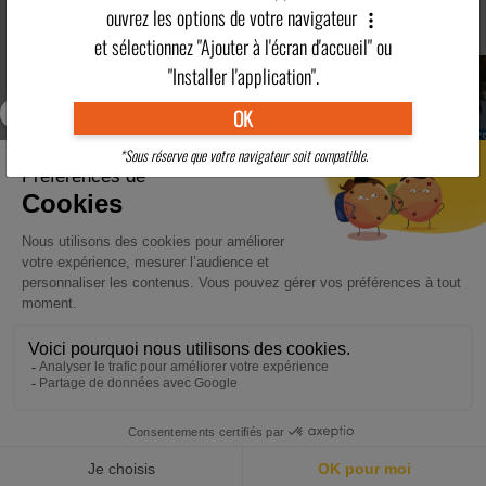
ouvrez les options de votre navigateur
Nos séjours à thème
Voir les séjours >
et sélectionnez "Ajouter à l'écran d'accueil" ou
"Installer l'application".
OK
Séjours Randonnées
Séjours Carnaval de Nice -
Séjour
*Sous réserve que votre navigateur soit compatible.
Pédestres
Fête du Citron
Découv
Nos promotions
Voir les promotions >
EARLY BOOKING HIVER
Les mardis qui font
2026 - 2027
voyager
ACCUEIL
DESTINATIONS
ACTUALITÉS
POINTS FORTS
CONTACT