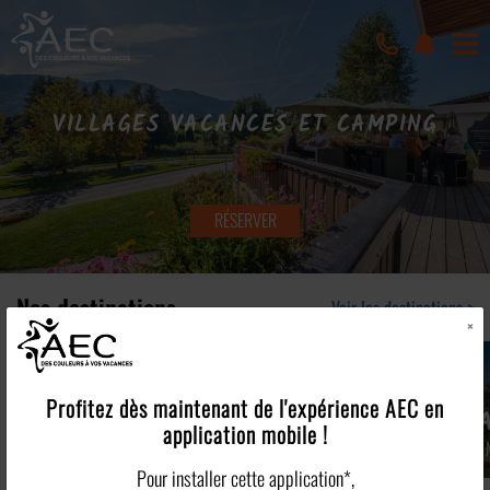
VILLAGES VACANCES ET CAMPING
RÉSERVER
Nos destinations
Voir les destinations >
×
SAINT-JEAN
Profitez dès maintenant de l'expérience
AEC
en
SAMOËNS
DE SIXT
GRA
application mobile !
Haute Savoie
Haute-Savoie
Alpes 
Pour installer cette application*,