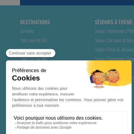
DESTINATIONS
SÉJOURS À THÈME
Samoëns
Séjours Randonnées Péd
Saint-Jean de Sixt
Séjours Carnaval de Nice 
Grasse
Séjours Bleus & Découve
Saint Cyr sur Mer
Séjours Randonnées Raqu
Valmeinier
Longs Séjours Séniors
Gréoux-les-Bains
Séjours ANCV Seniors en
Soultzeren Munster
Rémuzat
Casteljau
Biarritz
Biscarrosse
Riec sur Bélon