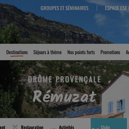
GROUPES ET SÉMINAIRES
ESPACE CSE 
Destinations
Séjours à thème
Nos points forts
Promotions
A
DRÔME PROVENÇALE
Rémuzat
ent
Restauration
Activités
Clubs