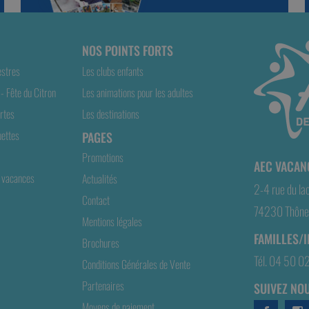
NOS POINTS FORTS
estres
Les clubs enfants
- Fête du Citron
Les animations pour les adultes
rtes
Les destinations
ettes
PAGES
Promotions
AEC VACAN
 vacances
Actualités
2-4 rue du la
Contact
74230 Thônes
Mentions légales
FAMILLES/
Brochures
Tél. 04 50 0
Conditions Générales de Vente
Partenaires
SUIVEZ NOU
Moyens de paiement