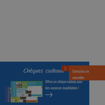
Chèques cadeaux
Contactez un
conseiller
Offrez un chèque cadeau pour
des vacances inoubliables !