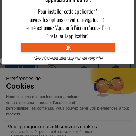
Pour installer cette application*,
Situation
Clubs enfants
Activités mer
ouvrez les options de votre navigateur
Plus en détails
et sélectionnez "Ajouter à l'écran d'accueil" ou
"Installer l'application".
Activités
OK
Camping
Hébergement
Restauration
Adultes
*Sous réserve que votre navigateur soit compatible.
Clubs Enfants
Tarifs
Pratique
Région
CLUBS ENFANTS AU CAMPING DE SAINT-CYR-SUR-MER :
DÉCOUVERTE ET JEUX
Des vacances magiques pour vos enfants, votre pause tranquillité
En savoir plus
>
RÉSERVER