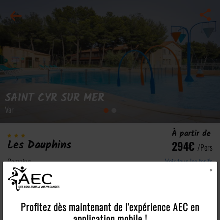
SAINT CYR SUR MER
Var
À partir de
Les Dauphins
294€
/pers
Camping
Voir tous les tarifs
×
Les points forts
Profitez dès maintenant de l'expérience
AEC
en
application mobile !