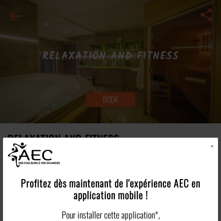
RELAXATION AND FITNESS
BOOK
RELAXATION AND FITNESS
×
Make your holidays about wellbeing moments
Profitez dès maintenant de l'expérience
AEC
en
Make the most of your holidays and create your own wellbeing bubble; take
application mobile !
some time for yourself ! And breathe....you’re on holiday...
Pour installer cette application*,