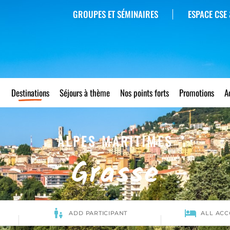
GROUPES ET SÉMINAIRES
ESPACE CSE 
Destinations
Séjours à thème
Nos points forts
Promotions
A
ALPES MARITIMES
Grasse