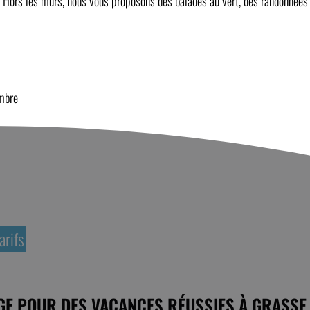
. Hors les murs, nous vous proposons des balades au vert, des randonnées
mbre
arifs
E POUR DES VACANCES RÉUSSIES À GRASSE,