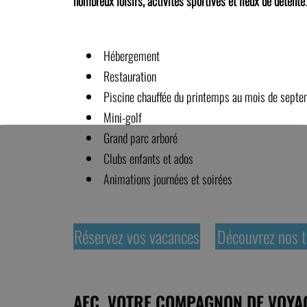
nombreux loisirs, activités sportives et lieux de détente
Hébergement
Restauration
Piscine chauffée du printemps au mois de septe
Mini-golf
Grand parc arboré
Clubs enfants et ados
Animations journées et soirées
Réservez vos vacances
Découvrez nos t
AEC, VOTRE COMPAGNON DE VOYAG