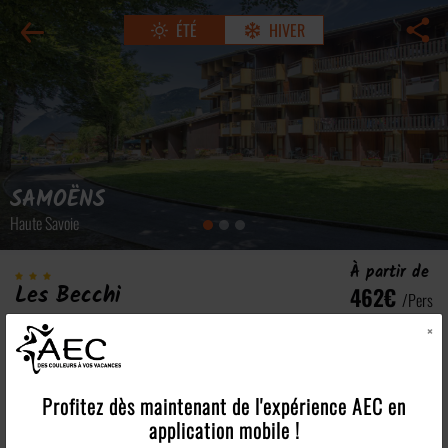
ÉTÉ
HIVER
SAMOËNS
Haute Savoie
À partir de
Les Becchi
462€
/pers
Village vacances
Voir tous les tarifs
×
Profitez dès maintenant de l'expérience
AEC
en
Les points forts
application mobile !