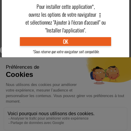
Pour installer cette application*,
Situation
Clubs enfants
Piscine
ouvrez les options de votre navigateur
et sélectionnez "Ajouter à l'écran d'accueil" ou
Plus en détails
"Installer l'application".
OK
Village
Activités
Hébergement
Restauration
vacances
Adultes
*Sous réserve que votre navigateur soit compatible.
Clubs Enfants
Tarifs
Pratique
Région
RÉSERVEZ VOTRE SÉJOUR EN VILLAGE VACANCES PRÈS DE
CHAMONIX : DÉCOUVREZ NOS TARIFS EN PENSION COMPLÈTE
En savoir plus
>
RÉSERVER