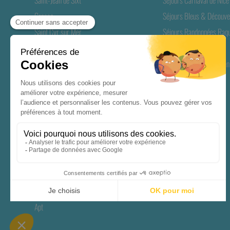
Grasse
Séjours Bleus & Découve
Saint Cyr sur Mer
Séjours Randonnées Raqu
Valmeinier
Longs Séjours Séniors
Gréoux-les-Bains
Séjours ANCV Seniors en
Soultzeren Munster
Rémuzat
Casteljau
Biarritz
Biscarrosse
Riec sur Bélon
Saint Pierre d'Oléron
Saint-Geniès
Apt