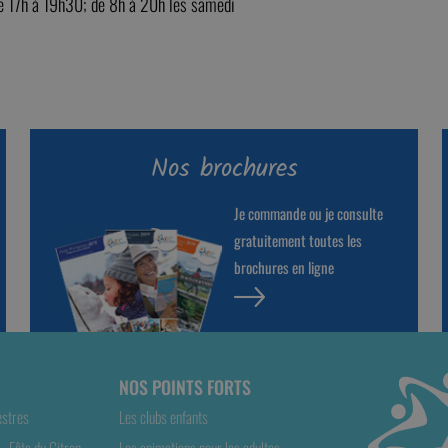
de 17h à 19h30; de 8h à 20h les samedi
Nos brochures
Je commande ou je consulte
gratuitement toutes les
brochures en ligne
NOS POINTS FORTS
estres
Les clubs enfants
- Fête du Citron
Les animations pour les adultes