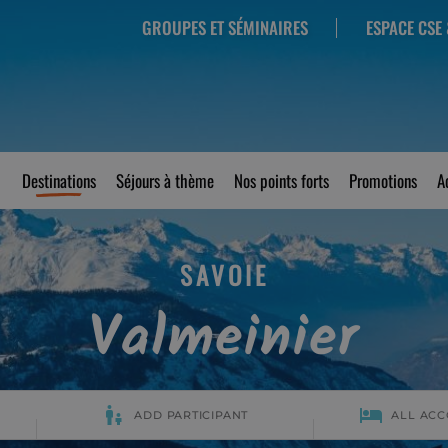
GROUPES ET SÉMINAIRES
ESPACE CSE 
Destinations
Séjours à thème
Nos points forts
Promotions
A
SAVOIE
Valmeinier