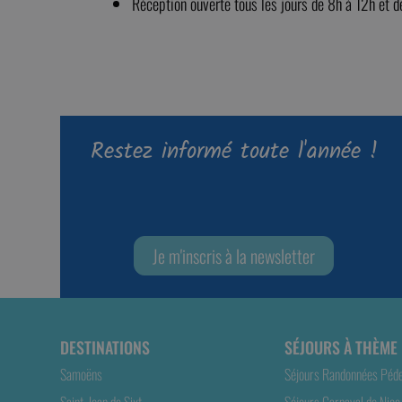
Réception ouverte tous les jours de 8h à 12h et 
Restez informé toute l'année !
Je m'inscris à la newsletter
DESTINATIONS
SÉJOURS À THÈME
Samoëns
Séjours Randonnées Péd
Saint-Jean de Sixt
Séjours Carnaval de Nice 