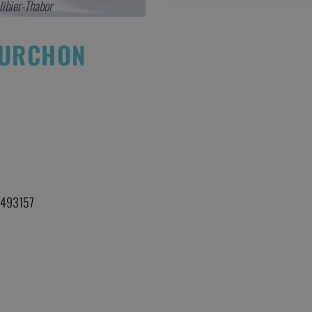
Thabor
Vue sur le dom
OURCHON
6.493157