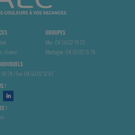
CES
GROUPES
chat
Mer : 04 50 02 19 33
 - France
Montagne : 04 50 02 15 79
INDIVDUELS
2 90 74 / Fax: 04 50 02 12 61
S !
E !
ces