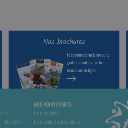
Nos brochures
Je commande ou je consulte
gratuitement toutes les
brochures en ligne
NOS POINTS FORTS
estres
Les clubs enfants
- Fête du Citron
Les animations pour les adultes