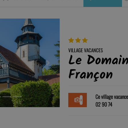
VILLAGE VACANCES
Le Domain
Next
Françon
Ce village vacanc
8
02 90 74