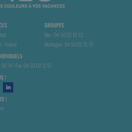
CES
GROUPES
chat
Mer : 04 50 02 19 33
 - France
Montagne : 04 50 02 15 79
INDIVDUELS
2 90 74 / Fax: 04 50 02 12 61
S !
E !
ces