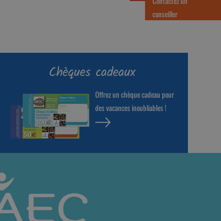
Contactez un
conseiller
Chèques cadeaux
Offrez un chèque cadeau pour
des vacances inoubliables !