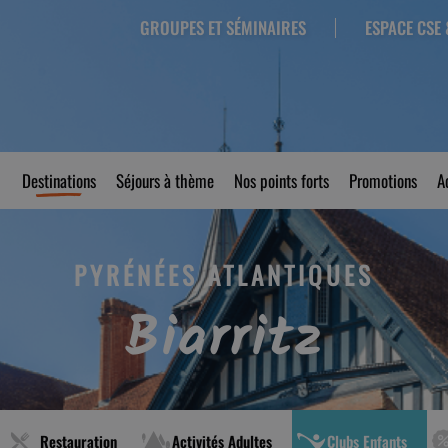
GROUPES ET SÉMINAIRES
ESPACE CSE 
Destinations
Séjours à thème
Nos points forts
Promotions
A
PYRÉNÉES ATLANTIQUES
Biarritz
Restauration
Activités Adultes
Clubs Enfants