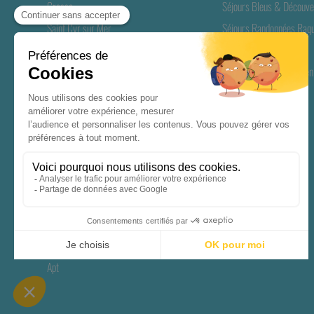
Grasse
Séjours Bleus & Découve
Saint Cyr sur Mer
Séjours Randonnées Raqu
Valmeinier
Longs Séjours Séniors
Gréoux-les-Bains
Séjours ANCV Seniors en
Soultzeren Munster
Rémuzat
Casteljau
Biarritz
Biscarrosse
Riec sur Bélon
Saint Pierre d'Oléron
Saint-Geniès
Apt