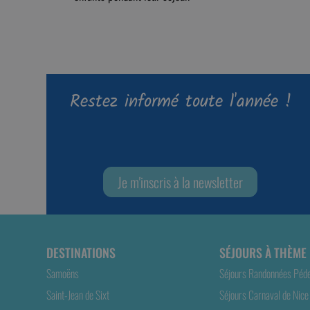
Restez informé toute l'année !
Je m'inscris à la newsletter
DESTINATIONS
SÉJOURS À THÈME
Samoëns
Séjours Randonnées Péd
Saint-Jean de Sixt
Séjours Carnaval de Nice 