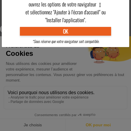
ouvrez les options de votre navigateur
Village
Activités
Hébergement
Restauration
et sélectionnez "Ajouter à l'écran d'accueil" ou
vacances
Adultes
"Installer l'application".
OK
Clubs Enfants
Tarifs
Pratique
Région
*Sous réserve que votre navigateur soit compatible.
En savoir plus
>
RÉSERVER
ACCUEIL
DESTINATIONS
ACTUALITÉS
POINTS FORTS
CONTACT