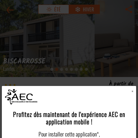
ÉTÉ
HIVER
BISCARROSSE
Landes
À partir de
La Jaougue Soule
441€
×
/pers
Village vacances
Voir tous les tarifs >
Les points forts
Profitez dès maintenant de l'expérience
AEC
en
application mobile !
Plus en détails
Pour installer cette application*,