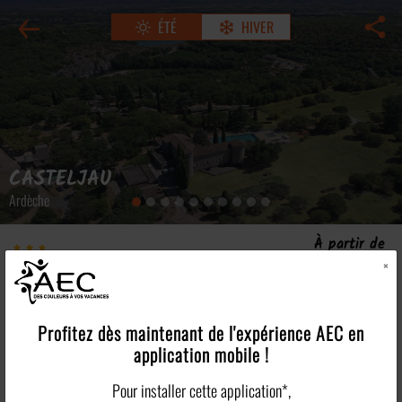
ÉTÉ
HIVER
CASTELJAU
Ardèche
À partir de
Lou Castel
350€
×
/pers
Résidence partenaire
Voir tous les tarifs >
Les points forts
Profitez dès maintenant de l'expérience
AEC
en
application mobile !
Plus en détails
Pour installer cette application*,