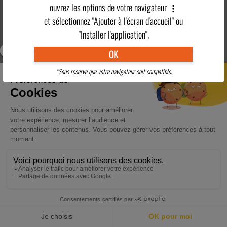
ouvrez les options de votre navigateur
Résidence
Activités
Hébergement
Restauration
et sélectionnez "Ajouter à l'écran d'accueil" ou
partenaire
Adultes
"Installer l'application".
OK
Clubs Enfants
Tarifs
Pratique
Région
*Sous réserve que votre navigateur soit compatible.
En savoir plus
>
RÉSERVER
ACCUEIL
DESTINATIONS
ACTUALITÉS
POINTS FORTS
CONTACT