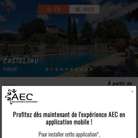
ÉTÉ
HIVER
CASTELJAU
Ardèche
À partir de
Lou Castel
350€
×
/pers
Résidence partenaire
Voir tous les tarifs >
Les points forts
Profitez dès maintenant de l'expérience
AEC
en
application mobile !
Plus en détails
Pour installer cette application*,